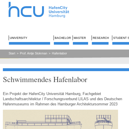
UNIVERSITY
BACHELOR
MASTER
RESEARCH
STUDENT 
Start
>
Prof. Antje Stokman
>
Hafenlabor
Schwimmendes Hafenlabor
Ein Projekt der HafenCity Universität Hamburg, Fachgebiet
Landschaftsarchitektur / Forschungsverbund LILAS und des Deutschen
Hafenmuseums im Rahmen des Hamburger Architektursommer 2023