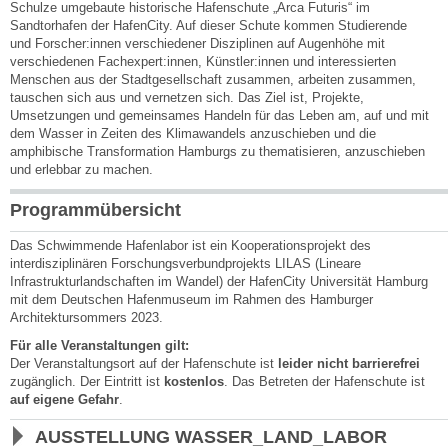
Schulze umgebaute historische Hafenschute „Arca Futuris“ im
Sandtorhafen der HafenCity. Auf dieser Schute kommen Studierende
und Forscher:innen verschiedener Disziplinen auf Augenhöhe mit
verschiedenen Fachexpert:innen, Künstler:innen und interessierten
Menschen aus der Stadtgesellschaft zusammen, arbeiten zusammen,
tauschen sich aus und vernetzen sich. Das Ziel ist, Projekte,
Umsetzungen und gemeinsames Handeln für das Leben am, auf und mit
dem Wasser in Zeiten des Klimawandels anzuschieben und die
amphibische Transformation Hamburgs zu thematisieren, anzuschieben
und erlebbar zu machen.
Programmübersicht
Das Schwimmende Hafenlabor ist ein Kooperationsprojekt des
interdisziplinären Forschungsverbundprojekts LILAS (Lineare
Infrastrukturlandschaften im Wandel) der HafenCity Universität Hamburg
mit dem Deutschen Hafenmuseum im Rahmen des Hamburger
Architektursommers 2023.
Für alle Veranstaltungen gilt:
Der Veranstaltungsort auf der Hafenschute ist
leider nicht barrierefrei
zugänglich. Der Eintritt ist
kostenlos
. Das Betreten der Hafenschute ist
auf eigene Gefahr
.
AUSSTELLUNG WASSER_LAND_LABOR