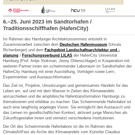
6.–25. Juni 2023 im Sandtorhafen /
Traditionsschiffhafen (HafenCity)
Im Rahmen des Hamburger Architektursommers entsteht in
Zusammenarbeit zwischen dem
Deutschen Hafenmuseum
(Ursula
Richenberger) und dem
Fachgebiet Landschaftsarchitektur und -
planung
/
Forschungsverbund LILAS
der HafenCity Universität
Hamburg (Prof. Antje Stokman, Jenny Ohlenschlager) in Kooperation mit
weiteren Partner:innen ein schwimmender Laborraum im Sandtorhafen der
HafenCity Hamburg mit einer Ausstellung, Vorträgen sowie Lern-,
Experimentier- und Austauschformaten.
Das Ziel ist, Projekte, Umsetzungen und gemeinsames Handeln für das
Leben am, auf und mit dem Wasser in Zeiten des Klimawandels
anzuschieben und die amphibische Hafentransformation Hamburgs zu
thematisieren und erlebbar zu machen. Das Schwimmende Hafenlabor ist
auch eine langfristig angelegte Vision. Sie ermöglicht den Austausch und
das Lernen im gesellschaftlichen Kontext, aktiviert junge Menschen als
Zukunftsgestalter:innen und vernetzt verschiedene Institutionen.
Der Ort des Schwimmende Hafenlabors ist die im Rahmen des
ClimateArtFest als Arche des Klimawandels vom Künstler Claudius