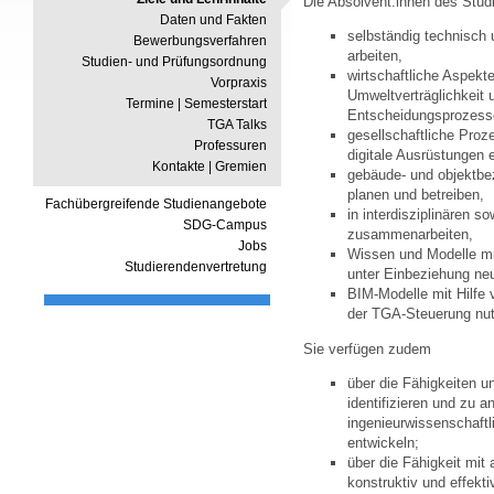
Die Absolvent:innen des Stu
Daten und Fakten
selbständig technisch 
Bewerbungsverfahren
arbeiten,
Studien- und Prüfungsordnung
wirtschaftliche Aspekte
Vorpraxis
Umweltverträglichkeit 
Termine | Semesterstart
Entscheidungsprozesse
TGA Talks
gesellschaftliche Proz
Professuren
digitale Ausrüstungen 
Kontakte | Gremien
gebäude- und objektbe
planen und betreiben,
Fachübergreifende Studienangebote
in interdisziplinären s
SDG-Campus
zusammenarbeiten,
Jobs
Wissen und Modelle mi
Studierendenvertretung
unter Einbeziehung neu
BIM-Modelle mit Hilfe
der TGA-Steuerung nu
Sie verfügen zudem
über die Fähigkeiten 
identifizieren und zu a
ingenieurwissenschaft
entwickeln;
über die Fähigkeit mit
konstruktiv und effekt