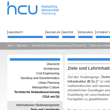
UNIVERSITY
BACHELOR
MASTER
RESEARCH
STUDENT 
Start
>
Bachelor
>
Technische Gebäudeausrüstung (TGA mit DI)
>
Ziele und Lehrinh
Übersicht
Ziele und Lehrinhalt
Architecture
Civil Engineering
Ziel des Studiengangs „
Techn
Geodesy and Geoinformatics
Infrastruktur (B.Sc.)“
ist neb
Urban Planning
mathematischen und naturwis
Metropolitan Culture
erforderlichen Grundlagen ei
Technische Gebäudeausrüstung
Ausbildung mit verschieden
(TGA mit DI)
Fachgebiet zu gewährleisten.
Informationen Studienprogramm
Ziele und Lehrinhalte