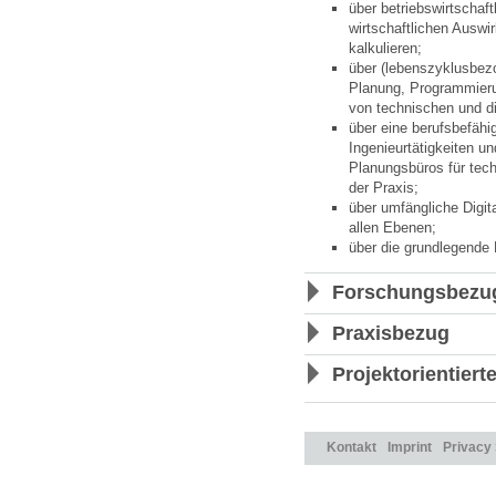
über betriebswirtschaf
wirtschaftlichen Auswi
kalkulieren;
über (lebenszyklusbez
Planung, Programmieru
von technischen und d
über eine berufsbefähi
Ingenieurtätigkeiten u
Planungsbüros für tec
der Praxis;
über umfängliche Digit
allen Ebenen;
über die grundlegende 
Forschungsbezu
Praxisbezug
Projektorientiert
Kontakt
Imprint
Privacy