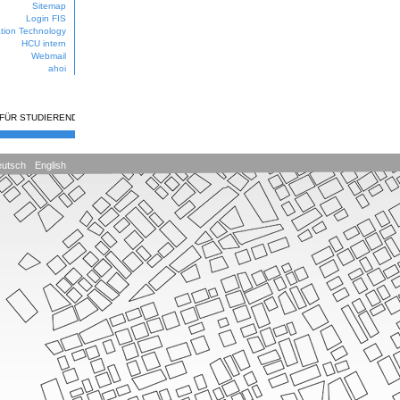
Sitemap
Login FIS
ation Technology
HCU intern
Webmail
ahoi
 FÜR STUDIERENDE
utsch
English