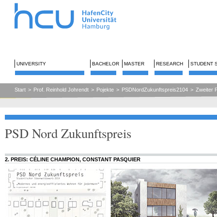
UNIVERSITY
BACHELOR
MASTER
RESEARCH
STUDENT 
Start
>
Prof. Reinhold Johrendt
>
Pojekte
>
PSDNordZukunftspreis2104
>
Zweiter 
PSD Nord Zukunftspreis
2. PREIS: CÉLINE CHAMPION, CONSTANT PASQUIER