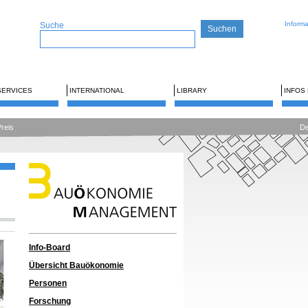
Inform
Suche
SERVICES
INTERNATIONAL
LIBRARY
INFOS
Preis
De
__________________________________________
Info-Board
Übersicht Bauökonomie
Personen
Forschung