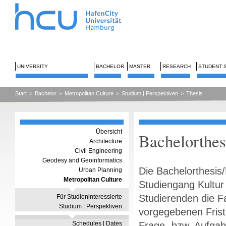
UNIVERSITY
BACHELOR
MASTER
RESEARCH
STUDENT 
Start
>
Bachelor
>
Metropolitan Culture
>
Studium | Perspektiven
>
Thesis
Übersicht
Bachelorthes
Architecture
Civil Engineering
Geodesy and Geoinformatics
Die Bachelorthesis/
Urban Planning
Metropolitan Culture
Studiengang Kultur 
Studierenden die F
Für Studieninteressierte
Studium | Perspektiven
vorgegebenen Frist
Schedules | Dates
Frage- bzw. Aufgabe