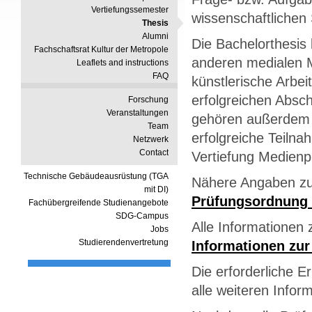
Vertiefungssemester
wissenschaftlichen
Thesis
Alumni
Die Bachelorthesis k
Fachschaftsrat Kultur der Metropole
anderen medialen M
Leaflets and instructions
FAQ
künstlerische Arbe
erfolgreichen Absc
Forschung
Veranstaltungen
gehören außerdem d
Team
erfolgreiche Teiln
Netzwerk
Contact
Vertiefung Medienp
Technische Gebäudeausrüstung (TGA
Nähere Angaben zu 
mit DI)
Prüfungsordnung 
Fachübergreifende Studienangebote
SDG-Campus
Alle Informationen
Jobs
Studierendenvertretung
Informationen zur
Die erforderliche E
alle weiteren Infor