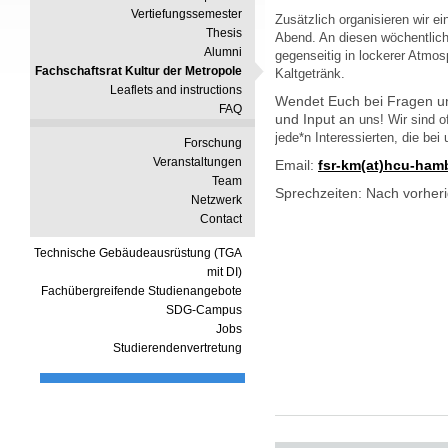
Vertiefungssemester
Zusätzlich organisieren wir e
Thesis
Abend. An diesen wöchentlich
Alumni
gegenseitig in lockerer Atmos
Fachschaftsrat Kultur der Metropole
Kaltgetränk.
Leaflets and instructions
Wendet Euch bei Fragen un
FAQ
und Input an 
uns! Wir sind o
jede*n Interessierten, die be
Forschung
Veranstaltungen
Email: 
fsr-km(at)hcu-ham
Team
Sprechzeiten: Nach vorheri
Netzwerk
Contact
Technische Gebäudeausrüstung (TGA
mit DI)
Fachübergreifende Studienangebote
SDG-Campus
Jobs
Studierendenvertretung