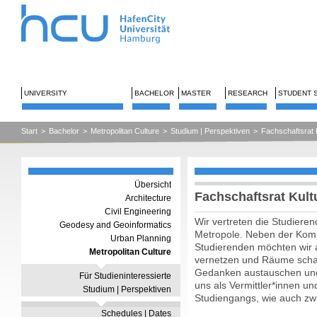
UNIVERSITY
BACHELOR
MASTER
RESEARCH
STUDENT 
Start
>
Bachelor
>
Metropolitan Culture
>
Studium | Perspektiven
>
Fachschaftsrat 
Übersicht
Fachschaftsrat Kult
Architecture
Civil Engineering
Wir vertreten die Studieren
Geodesy and Geoinformatics
Metropole. Neben der Kom
Urban Planning
Studierenden möchten wir 
Metropolitan Culture
vernetzen und Räume schaffe
Gedanken austauschen und 
Für Studieninteressierte
uns als Vermittler*innen un
Studium | Perspektiven
Studiengangs, wie auch zw
Schedules | Dates