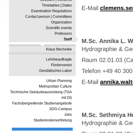
Timetables | Dates
E-Mail
clemens.se
Examination Regulations
Contact person | Committees
Organization
Scientific events
Professors
Staff
M.Sc.
Annika L. W
Hydrographie & G
Klaus Mechelke
Raum 02.01.03 (C
Lehrbeauftragte
Förderverein
Telefon +49 40 300
Geodätisches Labor
Urban Planning
E-Mail
annika.wal
Metropolitan Culture
Technische Gebäudeausrüstung (TGA
mit DI)
Fachübergreifende Studienangebote
SDG-Campus
M.Sc. Sethmiya H
Jobs
Studierendenvertretung
Hydrographie & Ge