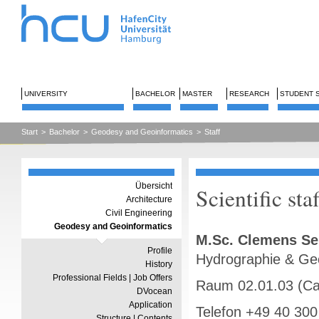
UNIVERSITY
BACHELOR
MASTER
RESEARCH
STUDENT 
Start
>
Bachelor
>
Geodesy and Geoinformatics
>
Staff
Übersicht
Scientific staf
Architecture
Civil Engineering
Geodesy and Geoinformatics
M.Sc. Clemens S
Profile
Hydrographie & Ge
History
Professional Fields | Job Offers
Raum 02.01.03 (C
DVocean
Application
Telefon +49 40 300
Structure | Contents