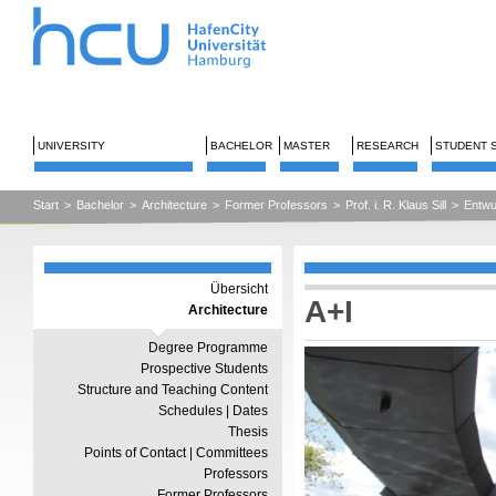
UNIVERSITY
BACHELOR
MASTER
RESEARCH
STUDENT 
Start
>
Bachelor
>
Architecture
>
Former Professors
>
Prof. i. R. Klaus Sill
>
Entwu
Übersicht
A+I
Architecture
Degree Programme
Prospective Students
Structure and Teaching Content
Schedules | Dates
Thesis
Points of Contact | Committees
Professors
Former Professors