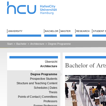
UNIVERSITY
BACHELOR
MASTER
RESEARCH
STUDENT 
Start
>
Bachelor
>
Architecture
>
Degree Programme
Übersicht
Bachelor of Arts
Architecture
Degree Programme
Prospective Students
Structure and Teaching Content
Schedules | Dates
Thesis
Points of Contact | Committees
Professors
Former Professors