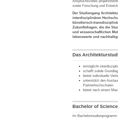
Anspruchsvolles projektorien
sowie Forschung und Entwickl
Der Studiengang Architektur
interdisziplinären Hochschul
künstlerisch-transdisziplin
Zukunftsfragen, die die Stu
und wissenschaftlichen Met
lebenswerte und nachhaltig
Das Architekturstu
ermöglicht interdiszipl
schafft solide Grundla
bietet individuelle Ver
unterstützt den Austau
Partnerhochschulen
bietet nach einem Mas
Bachelor of Science 
Im Bachelorstudienprogramm 