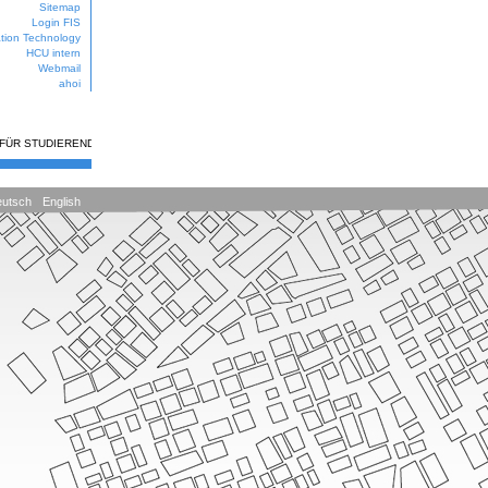
Sitemap
Login FIS
ation Technology
HCU intern
Webmail
ahoi
 FÜR STUDIERENDE
utsch
English