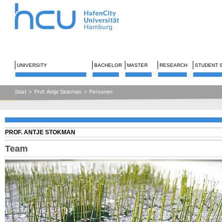
UNIVERSITY
BACHELOR
MASTER
RESEARCH
STUDENT 
Start
>
Prof. Antje Stokman
>
Personen
PROF. ANTJE STOKMAN
Team