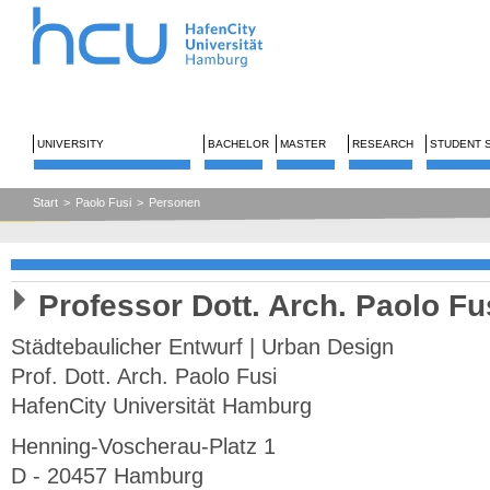
UNIVERSITY
BACHELOR
MASTER
RESEARCH
STUDENT 
Start
>
Paolo Fusi
>
Personen
Professor Dott. Arch. Paolo Fu
Städtebaulicher Entwurf | Urban Design
Prof. Dott. Arch. Paolo Fusi
HafenCity Universität Hamburg
Henning-Voscherau-Platz 1
D - 20457 Hamburg