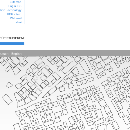
Sitemap
Login FIS
ation Technology
HCU intern
Webmail
ahoi
 FÜR STUDIERENDE
utsch
English