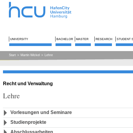
UNIVERSITY
BACHELOR
MASTER
RESEARCH
STUDENT 
Start
>
Martin Wickel
>
Lehre
Recht und Verwaltung
Lehre
Vorlesungen und Seminare
Studienprojekte
Abschlussarbeiten