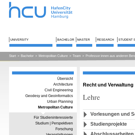
UNIVERSITY
BACHELOR
MASTER
RESEARCH
STUDENT 
Start
>
Bachelor
>
Metropolitan Culture
>
Team
>
Professor:innen aus anderen Ber
Übersicht
Recht und Verwaltung
Architecture
Civil Engineering
Lehre
Geodesy and Geoinformatics
Urban Planning
Metropolitan Culture
Vorlesungen und S
Für Studieninteressierte
Studium | Perspektiven
Studienprojekte
Forschung
Abschlussarbeiten
Veranstaltungen