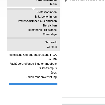
Team
Professor:innen
Mitarbeiter:innen
Professor:innen aus anderen
Bereichen
Tutor:innen | Hilfskräfte
Ehemalige
Netzwerk
Contact
Technische Gebäudeausrüstung (TGA
mit DI)
Fachübergreifende Studienangebote
SDG-Campus
Jobs
Studierendenvertretung