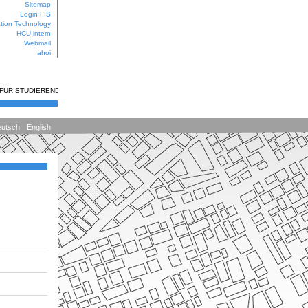
Sitemap
Login FIS
ation Technology
HCU intern
Webmail
ahoi
 FÜR STUDIERENDE
utsch
English