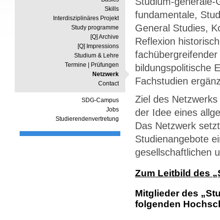
Studium-generale-
Skills
fundamentale, Stud
Interdisziplinäres Projekt
General Studies, K
Study programme
[Q] Archive
Reflexion historisc
[Q] Impressions
fachübergreifender 
Studium & Lehre
Termine | Prüfungen
bildungspolitische
Netzwerk
Fachstudien ergänz
Contact
Ziel des Netzwerks
SDG-Campus
Jobs
der Idee eines allg
Studierendenvertretung
Das Netzwerk setzt
Studienangebote ei
gesellschaftlichen
Zum Leitbild des 
Mitglieder des „St
folgenden Hochsc