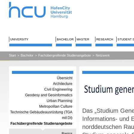
UNIVERSITY
BACHELOR
MASTER
RESEARCH
STUDENT 
Start
>
Bachelor
>
Fachübergreifende Studienangebote
>
Netzwerk
Übersicht
Architecture
Civil Engineering
Geodesy and Geoinformatics
Urban Planning
Metropolitan Culture
Das „Studium Gener
Technische Gebäudeausrüstung (TGA
Informations- und
mit DI)
Fachübergreifende Studienangebote
norddeutschen Rau
Basics