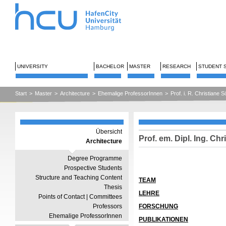
UNIVERSITY
BACHELOR
MASTER
RESEARCH
STUDENT 
Start
>
Master
>
Architecture
>
Ehemalige ProfessorInnen
>
Prof. i. R. Christiane 
Übersicht
Prof. em. Dipl. Ing. C
Architecture
Degree Programme
Prospective Students
Structure and Teaching Content
TEAM
Thesis
LEHRE
Points of Contact | Committees
Professors
FORSCHUNG
Ehemalige ProfessorInnen
PUBLIKATIONEN