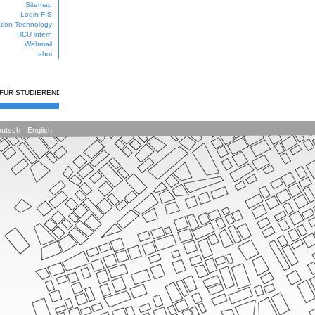
Sitemap
Login FIS
ation Technology
HCU intern
Webmail
ahoi
 FÜR STUDIERENDE
utsch
English