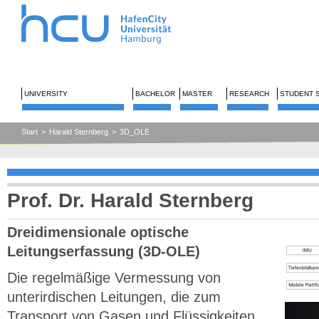
UNIVERSITY
BACHELOR
MASTER
RESEARCH
STUDENT 
Start
>
Harald Sternberg
>
3D_OLE
Prof. Dr. Harald Sternberg
Dreidimensionale optische
Leitungserfassung (3D-OLE)
Die regelmäßige Vermessung von
unterirdischen Leitungen, die zum
Transport von Gasen und Flüssigkeiten