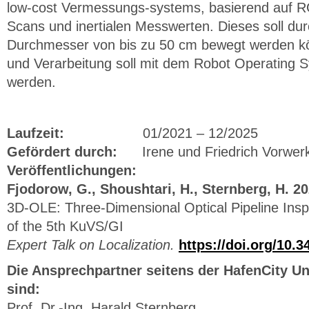
low-cost Vermessungs-systems, basierend auf RGB
Scans und inertialen Messwerten. Dieses soll du
Durchmesser von bis zu 50 cm bewegt werden k
und Verarbeitung soll mit dem Robot Operating S
werden.
Laufzeit:
01/2021 – 12/2025
Gefördert durch:
Irene und Friedrich Vorwerk 
Veröffentlichungen:
Fjodorow, G., Shoushtari, H., Sternberg, H. 
3D-OLE: Three-Dimensional Optical Pipeline Insp
of the 5th KuVS/GI
Expert Talk on Localization.
https://doi.org/10.3
Die Ansprechpartner seitens der HafenCity U
sind:
Prof. Dr.-Ing. Harald Sternberg