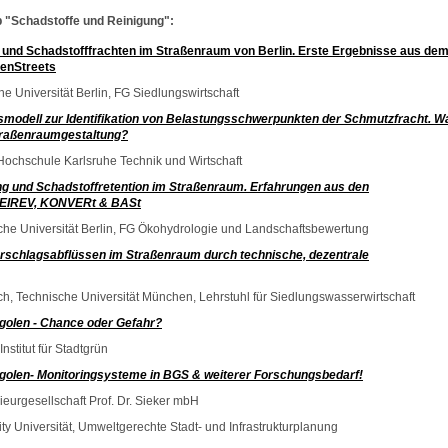
 "Schadstoffe und Reinigung":
und Schadstofffrachten im Straßenraum von Berlin.
Erste Ergebnisse aus de
eenStreets
he Universität Berlin, FG Siedlungswirtschaft
modell zur Identifikation von Belastungsschwerpunkten der Schmutzfracht. W
Straßenraumgestaltung?
 Hochschule Karlsruhe Technik und Wirtschaft
ng und Schadstoffretention im Straßenraum. Erfahrungen aus den
LEIREV, KONVERt & BASt
sche Universität Berlin, FG Ökohydrologie und Landschaftsbewertung
erschlagsabflüssen im Straßenraum durch technische, dezentrale
eich, Technische Universität München, Lehrstuhl für Siedlungswasserwirtschaft
igolen - Chance oder Gefahr?
Institut für Stadtgrün
igolen- Monitoringsysteme in BGS & weiterer Forschungsbedarf!
ieurgesellschaft Prof. Dr. Sieker mbH
ty Universität, Umweltgerechte Stadt- und Infrastrukturplanung