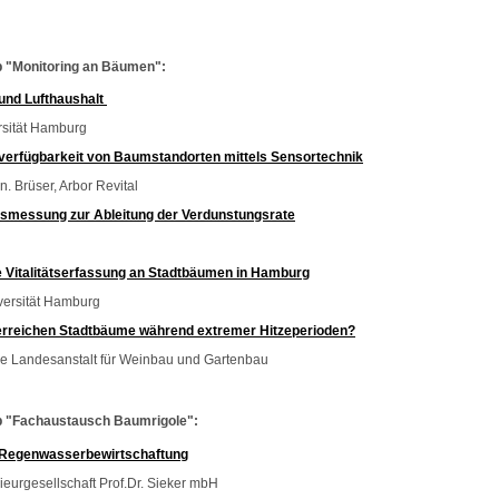
p "Monitoring an Bäumen":
und Lufthaushalt
rsität Hamburg
erfügbarkeit von Baumstandorten mittels Sensortechnik
 Brüser, Arbor Revital
ssmessung zur Ableitung der Verdunstungsrate
 Vitalitätserfassung an Stadtbäumen in Hamburg
iversität Hamburg
rreichen Stadtbäume während extremer Hitzeperioden?
he Landesanstalt für Weinbau und Gartenbau
p "Fachaustausch Baumrigole":
 Regenwasserbewirtschaftung
ieurgesellschaft Prof.Dr. Sieker mbH