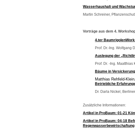
Wasserhaushalt und Wachstums
Martin Schreiner, Pflanzenschut
Vorträge aus dem 4. Workshop
4.ter BaumrigolenWork
Prof. Dr.-Ing. Wolfgang 
Auslegung der „Richtl
Prof. Dr. -Ing. Maatthias
Bäume in Versickerun
Matthias Rehfeld-Kle
Betriebliche Erfahrung
Dr. Darla Nickel, Berli
Zusätzliche Informationen:
Artikel in ProBaum: 01-21 K
Artikel in ProBaum: 04-18 B
Regenwasserbewirtschaftung