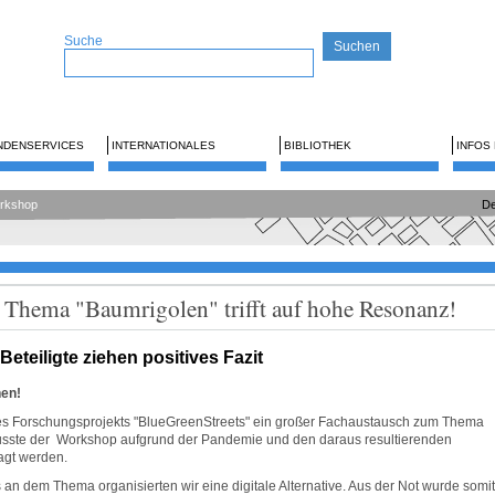
Suche
NDENSERVICES
INTERNATIONALES
BIBLIOTHEK
INFOS
orkshop
De
Thema "Baumrigolen" trifft auf hohe Resonanz!
eteiligte ziehen positives Fazit
hen!
des Forschungsprojekts "BlueGreenStreets" ein großer Fachaustausch zum Thema
usste der Workshop aufgrund der Pandemie und den daraus resultierenden
gt werden.
an dem Thema organisierten wir eine digitale Alternative. Aus der Not wurde somit