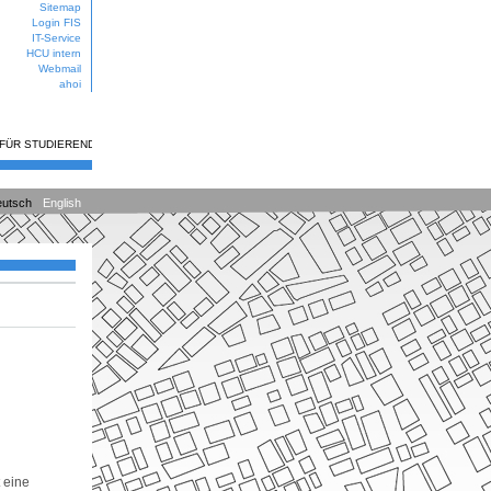
Sitemap
Login FIS
IT-Service
HCU intern
Webmail
ahoi
 FÜR STUDIERENDE
utsch
English
 eine