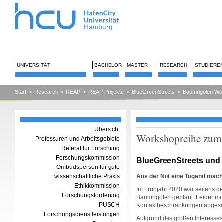
UNIVERSITÄT
BACHELOR
MASTER
RESEARCH
STUDIERE
Start
>
Research
>
REAP
>
REAP Projekte
>
BlueGreenStreets
>
Baumrigolen W
Übersicht
Workshopreihe zum 
Professuren und Arbeitsgebiete
Referat für Forschung
Forschungskommission
BlueGreenStreets und B
Ombudsperson für gute
wissenschaftliche Praxis
Aus der Not eine Tugend mac
Ethikkommission
Im Frühjahr 2020 war seitens 
Forschungsförderung
Baumrigolen geplant. Leider m
PUSCH
Kontaktbeschränkungen abgesa
Forschungsdienstleistungen
Aufgrund des großen Interesses 