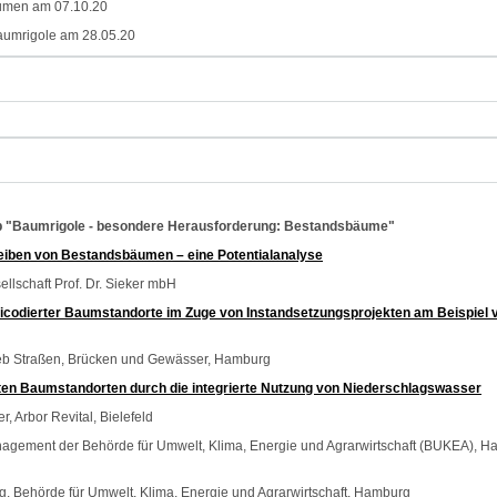
umen am 07.10.20
umrigole am 28.05.20
p "Baumrigole - besondere Herausforderung: Bestandsbäume"
iben von Bestandsbäumen – eine Potentialanalyse
ellschaft Prof. Dr. Sieker mbH
ticodierter Baumstandorte im Zuge von Instandsetzungsprojekten am Beispiel 
eb Straßen, Brücken und Gewässer, Hamburg
lten Baumstandorten durch die integrierte Nutzung von Niederschlagswasser
 Arbor Revital, Bielefeld
gement der Behörde für Umwelt, Klima, Energie und Agrarwirtschaft (BUKEA), 
, Behörde für Umwelt, Klima, Energie und Agrarwirtschaft, Hamburg