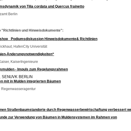
dynamik von Tilia cordata und Quercus frainetto
zamt Berlin
 "Richtlinien und Hinweisdokumente":
shop_ Podiumsdiskussion Hinweisdokumente& Richtlinien
Dickhaut, HafenCity Universität
inien-Änderungsnotwendigkeiten“
 Kaiser, KaiserIngenieure
gsmulden - Impuls zum Regelungsrahmen
in, SENUVK BERLIN
en mit in Mulden integrierten Bäumen
ner Regenwasseragentur
önnen Straßenbaumstandorte durch Regenwasserbewirtschaftung verbessert w
efunde zur Verwendung von Bäumen in Muldensystemen im Rahmen von