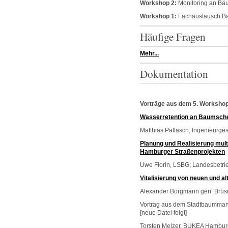
Workshop 2:
Monitoring an Bä
Workshop 1:
Fachaustausch Ba
Häufige Fragen
Mehr...
Dokumentation
Vorträge aus dem 5. Worksho
Wasserretention an Baumsche
Matthias Pallasch, Ingenieurges
Planung und Realisierung mul
Hamburger Straßenprojekten
Uwe Florin, LSBG; Landesbetri
Vitalisierung von neuen und a
Alexander Borgmann gen. Brüser,
Vortrag aus dem Stadtbaummana
[neue Datei folgt]
Torsten Melzer, BUKEA Hamburg