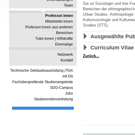
Sie ist Soziologin und ihre F
Team
Bereichen der ethnographisch
Urban Studies, Anthropologie
Professor:innen
Kultursoziologie und Kulturw
Mitarbeiter:innen
Studies (STS).
Professor:innen aus anderen
Bereichen
Ausgewählte Pub
Tutor:innen | Hilfskräfte
Ehemalige
Curriculum Vitae
Netzwerk
Zurück...
Kontakt
Technische Gebäudeausrüstung (TGA
mit DI)
Fachübergreifende Studienangebote
SDG-Campus
Jobs
Studierendenvertretung