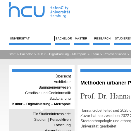
UNIVERSITÄT
BACHELOR
MASTER
RESEARCH
STUDIERE
Start
>
Bachelor
>
Kultur – Digitalisierung – Metropole
>
Team
>
Professor:innen
>
Übersicht
Methoden urbaner P
Architektur
Bauingenieurwesen
Prof. Dr. Hanna
Geodäsie und Geoinformatik
Stadtplanung
Kultur – Digitalisierung – Metropole
Hanna Göbel leitet seit 2025 
Für Studieninteressierte
Zuvor hat sie zwischen 2022-2
Studium | Perspektiven
Stadtanthropologie und ethno
Forschung
Universität gearbeitet.
Veranstaltungen